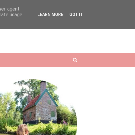
user-agent
erate usage
LEARN MORE
GOT IT