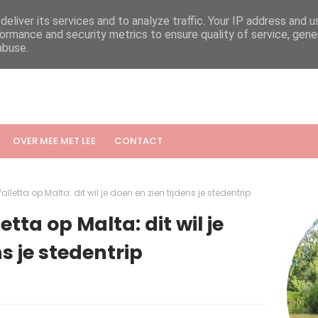
eliver its services and to analyze traffic. Your IP address and 
ormance and security metrics to ensure quality of service, gen
abuse.
OVER MEE MET LEE
CONTACT
letta op Malta: dit wil je doen en zien tijdens je stedentrip
tta op Malta: dit wil je
s je stedentrip