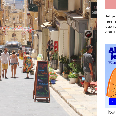
Heb je
meemet
jouw f
Vind ik