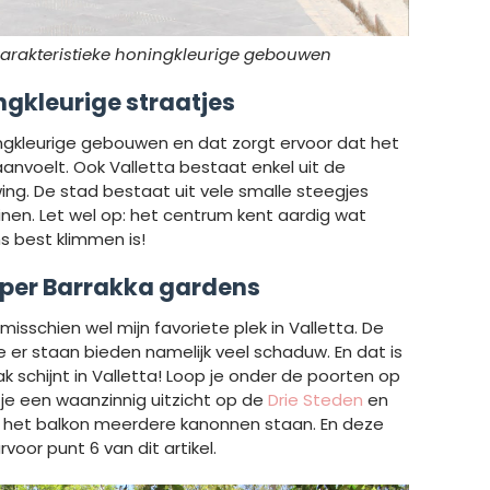
 karakteristieke honingkleurige gebouwen
ingkleurige straatjes
gkleurige gebouwen en dat zorgt ervoor dat het
anvoelt. Ook Valletta bestaat enkel uit de
ing. De stad bestaat uit vele smalle steegjes
uinen. Let wel op: het centrum kent aardig wat
 best klimmen is!
pper Barrakka gardens
sschien wel mijn favoriete plek in Valletta. De
 er staan bieden namelijk veel schaduw. En dat is
k schijnt in Valletta! Loop je onder de poorten op
je een waanzinnig uitzicht op de
Drie Steden
en
af het balkon meerdere kanonnen staan. En deze
voor punt 6 van dit artikel.