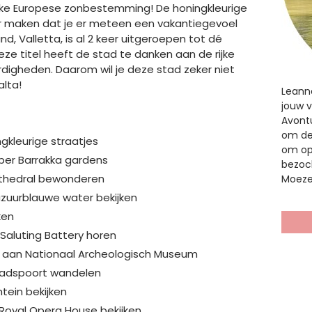
lijke Europese zonbestemming! De honingkleurige
 maken dat je er meteen een vakantiegevoel
d, Valletta, is al 2 keer uitgeroepen tot dé
ze titel heeft de stad te danken aan de rijke
rdigheden. Daarom wil je deze stad zeker niet
alta!
Leann
jouw v
Avontu
om de 
gkleurige straatjes
om op
er Barrakka gardens
bezoch
athedral bewonderen
Moezel
 azuurblauwe water bekijken
ken
Saluting Battery horen
 aan Nationaal Archeologisch Museum
 stadspoort wandelen
tein bekijken
Royal Opera House bekijken