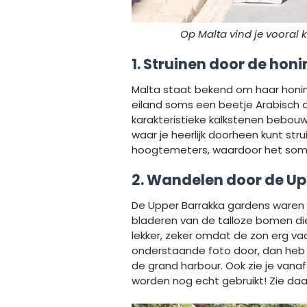
Op Malta vind je vooral
1. Struinen door de hon
Malta staat bekend om haar honin
eiland soms een beetje Arabisch a
karakteristieke kalkstenen bebouw
waar je heerlijk doorheen kunt str
hoogtemeters, waardoor het soms
2. Wandelen door de U
De Upper Barrakka gardens waren mi
bladeren van de talloze bomen die
lekker, zeker omdat de zon erg vaa
onderstaande foto door, dan heb 
de grand harbour. Ook zie je van
worden nog echt gebruikt! Zie daar