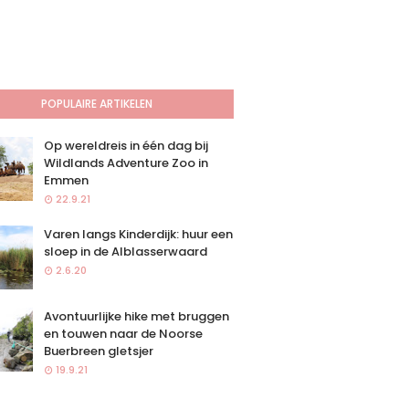
POPULAIRE ARTIKELEN
Op wereldreis in één dag bij
Wildlands Adventure Zoo in
Emmen
22.9.21
Varen langs Kinderdijk: huur een
sloep in de Alblasserwaard
2.6.20
Avontuurlijke hike met bruggen
en touwen naar de Noorse
Buerbreen gletsjer
19.9.21