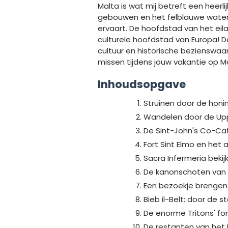
Malta is wat mij betreft een heer
gebouwen en het felblauwe water
ervaart. De hoofdstad van het eilan
culturele hoofdstad van Europa! De
cultuur en historische bezienswaa
missen tijdens jouw vakantie op M
Inhoudsopgave
Struinen door de honin
Wandelen door de Upp
De Sint-John's Co-C
Fort Sint Elmo en het
Sacra Infermeria bekij
De kanonschoten van 
Een bezoekje brengen
Bieb il-Belt: door de
De enorme Tritons' fon
De restanten van het 