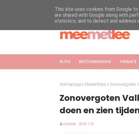
This site uses cookies from Google to d
are shared with Google along with perf
statistics, and to detect and address 
BLOG
BESTEMMINGEN
THEMA'S
Homepage
Stedentrips
Zonovergoten Val
Zonovergoten Valle
doen en zien tijden
LEANNE
16.7.21