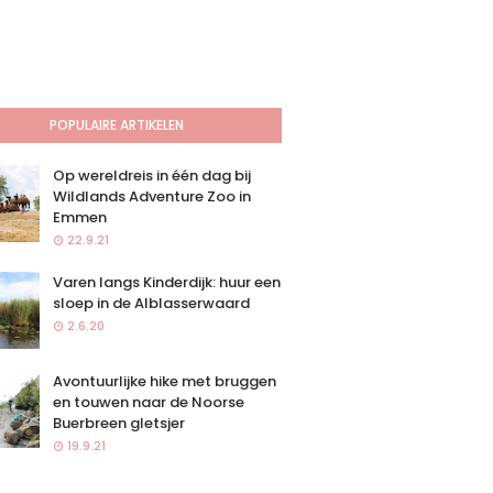
POPULAIRE ARTIKELEN
Op wereldreis in één dag bij
Wildlands Adventure Zoo in
Emmen
22.9.21
Varen langs Kinderdijk: huur een
sloep in de Alblasserwaard
2.6.20
Avontuurlijke hike met bruggen
en touwen naar de Noorse
Buerbreen gletsjer
19.9.21