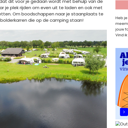
 dat dit voor je gedaan wordt met behulp van de
r je plek rijden om even uit te laden en ook met
k zetten. Om boodschappen naar je staanplaats te
Heb je
 bolderkarren die op de camping staan!
meemet
jouw f
Vind ik