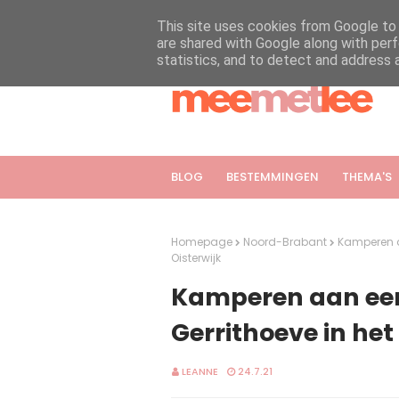
This site uses cookies from Google to d
are shared with Google along with perf
statistics, and to detect and address 
BLOG
BESTEMMINGEN
THEMA'S
Homepage
Noord-Brabant
Kamperen a
Oisterwijk
Kamperen aan ee
Gerrithoeve in het 
LEANNE
24.7.21