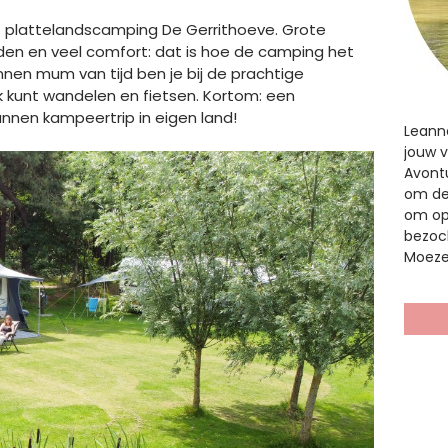
igt plattelandscamping De Gerrithoeve. Grote
en en veel comfort: dat is hoe de camping het
nen mum van tijd ben je bij de prachtige
jk kunt wandelen en fietsen. Kortom: een
annen kampeertrip in eigen land!
Leann
jouw v
Avontu
om de 
om op
bezoch
Moezel