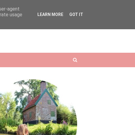
user-agent
erate usage
LEARN MORE
GOT IT