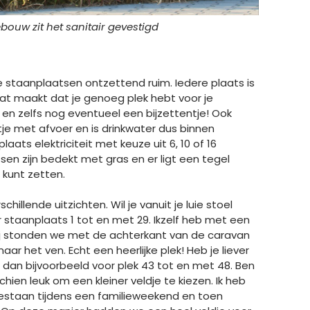
bouw zit het sanitair gevestigd
 staanplaatsen ontzettend ruim. Iedere plaats is
at maakt dat je genoeg plek hebt voor je
l en zelfs nog eventueel een bijzettentje! Ook
tje met afvoer en is drinkwater dus binnen
laats elektriciteit met keuze uit 6, 10 of 16
en zijn bedekt met gras en er ligt een tegel
 kunt zetten.
chillende uitzichten. Wil je vanuit je luie stoel
r staanplaats 1 tot en met 29. Ikzelf heb met een
bij stonden we met de achterkant van de caravan
ar het ven. Echt een heerlijke plek! Heb je liever
s dan bijvoorbeeld voor plek 43 tot en met 48. Ben
hien leuk om een kleiner veldje te kiezen. Ik heb
estaan tijdens een familieweekend en toen