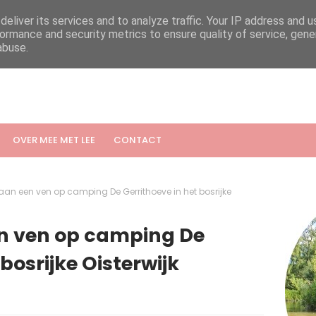
eliver its services and to analyze traffic. Your IP address and 
ormance and security metrics to ensure quality of service, gen
abuse.
OVER MEE MET LEE
CONTACT
an een ven op camping De Gerrithoeve in het bosrijke
n ven op camping De
bosrijke Oisterwijk