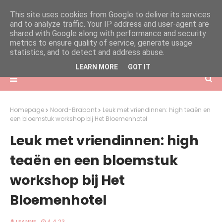
This site uses cookies from Google to deliver its services
and to analyze traffic. Your IP address and user-agent are
shared with Google along with performance and security
metrics to ensure quality of service, generate usage
statistics, and to detect and address abuse.
LEARN MORE
GOT IT
Homepage
Noord-Brabant
Leuk met vriendinnen: high teaën en
een bloemstuk workshop bij Het Bloemenhotel
Leuk met vriendinnen: high
teaën en een bloemstuk
workshop bij Het
Bloemenhotel
LEANNE
4.4.23