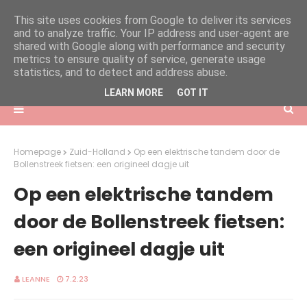
This site uses cookies from Google to deliver its services
and to analyze traffic. Your IP address and user-agent are
shared with Google along with performance and security
metrics to ensure quality of service, generate usage
statistics, and to detect and address abuse.
LEARN MORE
GOT IT
Homepage
Zuid-Holland
Op een elektrische tandem door de
Bollenstreek fietsen: een origineel dagje uit
Op een elektrische tandem
door de Bollenstreek fietsen:
een origineel dagje uit
LEANNE
7.2.23