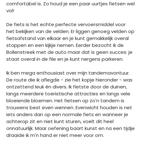
comfortabel is. Zo houd je een paar uurtjes fietsen wel
vol!
De fiets is het echte perfecte vervoersmiddel voor
het bekijken van de velden. Er liggen genoeg velden op
fietsafstand van elkaar en je kunt gemakkelijk overal
stoppen en een kijkje nemen. Eerder bezocht ik de
Bollenstreek met de auto maar dat is geen succes: je
staat overal in de file en je kunt nergens parkeren.
Ik ben mega enthousiast over mijn tandemavontuur.
De route die ik aflegde - zie het kopje hieronder - was
ontzettend leuk én divers. Ik fietste door de duinen,
langs meerdere toeristische attracties en langs vele
bloeiende bloemen. Het fietsen op zo'n tandem is
trouwens best even wennen. Evenwicht houden is net
iets anders dan op een normale fiets en wanneer je
achterop zit en niet kunt sturen, voelt dit heel
onnatuurlijk. Maar oefening baart kunst en na een tijdje
draaide ik m'n hand er niet meer voor om.