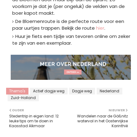
voorkom je dat je (per ongeluk) de velden van de
boer kapot maakt.
De Bloemenroute is de perfecte route voor een
paar uurtjes trappen. Bekijk de route
hier
.
Huur je fiets een tijdje van tevoren online om zeker
te zijn van een exemplaar.
Thema's
Actief dagje weg
Dagje weg
Nederland
Zuid-Holland
OUDER
NIEUWER
Stedentrip in eigen land: 12
Wandelen naar de Gößnitz
leuke tips om te doen in
waterval in het Oostenrijkse
Kaasstad Alkmaar
Karinthië