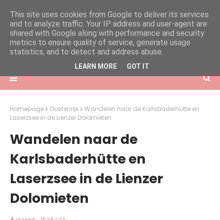
This site uses cookies from Google to deliver its services
and to analyze traffic. Your IP address and user-agent are
shared with Google along with performance and security
metrics to ensure quality of service, generate usage
statistics, and to detect and address abuse.
LEARN MORE
GOT IT
Homepage
Oostenrijk
Wandelen naar de Karlsbaderhütte en
Laserzsee in de Lienzer Dolomieten
Wandelen naar de
Karlsbaderhütte en
Laserzsee in de Lienzer
Dolomieten
LEANNE
28.1.23