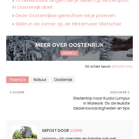
15 herkenbare dingen die je alleen op wintersport
in Oostenrijk doet
Deze Oostenrijkse gerechten wil je proeven
Skiën in de zomer op de Hintertuxer Gletscher
Dit artikel bevat
affiliatie links
Thema's
Natuur
Oostenrijk
OUDER
NIEUWER
Stedentrip naar Kuala Lumpur
in Maleisië: 13x de leukste
bezienswaardigheden en tips
GEPOST DOOR
LEANNE
Leanne - bij vrienden en familie ook wel