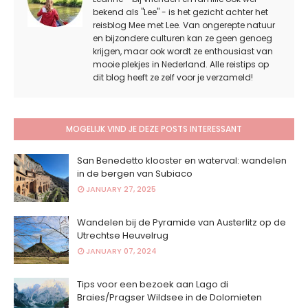
bekend als "Lee" - is het gezicht achter het
reisblog Mee met Lee. Van ongerepte natuur
en bijzondere culturen kan ze geen genoeg
krijgen, maar ook wordt ze enthousiast van
mooie plekjes in Nederland. Alle reistips op
dit blog heeft ze zelf voor je verzameld!
MOGELIJK VIND JE DEZE POSTS INTERESSANT
San Benedetto klooster en waterval: wandelen
in de bergen van Subiaco
JANUARY 27, 2025
Wandelen bij de Pyramide van Austerlitz op de
Utrechtse Heuvelrug
JANUARY 07, 2024
Tips voor een bezoek aan Lago di
Braies/Pragser Wildsee in de Dolomieten