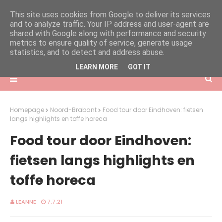
This site uses cookies from Google to deliver its services
and to analyze traffic. Your IP address and user-agent are
shared with Google along with performance and security
metrics to ensure quality of service, generate usage
statistics, and to detect and address abuse.
LEARN MORE
GOT IT
Homepage
Noord-Brabant
Food tour door Eindhoven: fietsen
langs highlights en toffe horeca
Food tour door Eindhoven:
fietsen langs highlights en
toffe horeca
LEANNE
7.7.21