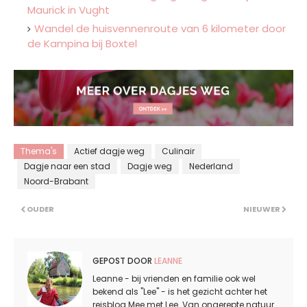
Maurick in Vught
Wandel de huisvennenroute van 6 kilometer door
de Kampina bij Boxtel
Thema's
Actief dagje weg
Culinair
Dagje naar een stad
Dagje weg
Nederland
Noord-Brabant
OUDER
NIEUWER
GEPOST DOOR
LEANNE
Leanne - bij vrienden en familie ook wel
bekend als "Lee" - is het gezicht achter het
reisblog Mee met Lee. Van ongerepte natuur