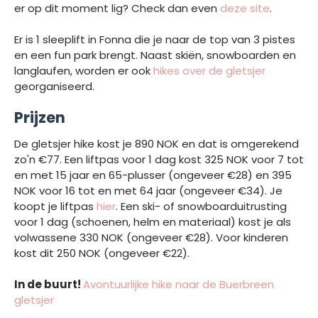
er op dit moment lig? Check dan even
deze site
.
Er is 1 sleeplift in Fonna die je naar de top van 3 pistes
en een fun park brengt. Naast skiën, snowboarden en
langlaufen, worden er ook
hikes over de gletsjer
georganiseerd.
Prijzen
De gletsjer hike kost je 890 NOK en dat is omgerekend
zo'n €77. Een liftpas voor 1 dag kost 325 NOK voor 7 tot
en met 15 jaar en 65-plusser (ongeveer €28) en 395
NOK voor 16 tot en met 64 jaar (ongeveer €34). Je
koopt je liftpas
hier
. Een ski- of snowboarduitrusting
voor 1 dag (schoenen, helm en materiaal) kost je als
volwassene 330 NOK (ongeveer €28). Voor kinderen
kost dit 250 NOK (ongeveer €22).
In de buurt!
Avontuurlijke hike naar de Buerbreen
gletsjer