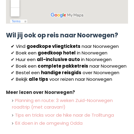
Wil jij ook op reis naar Noorwegen?
✔
Vind
goedkope vliegtickets
naar Noorwegen
✔
Boek een
goedkoop hotel
in Noorwegen
✔
Huur een
all-inclusive auto
in Noorwegen
✔
Boek een
complete pakketreis
naar Noorwegen
✔
Bestel een
handige reisgids
over Noorwegen
✔
Bekijk
alle tips
voor reizen naar Noorwegen
Meer lezen over Noorwegen?
Planning en route: 3 weken Zuid-Noorwegen
roadtrip (met caravan!)
Tips en tricks voor de hike naar de Trolltunga
6X doen in de omgeving Odda