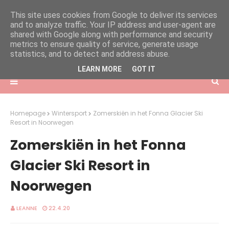
This site uses cookies from Google to deliver its services
and to analyze traffic. Your IP address and user-agent are
shared with Google along with performance and security
metrics to ensure quality of service, generate usage
statistics, and to detect and address abuse.
LEARN MORE
GOT IT
Homepage
Wintersport
Zomerskiën in het Fonna Glacier Ski
Resort in Noorwegen
Zomerskiën in het Fonna
Glacier Ski Resort in
Noorwegen
LEANNE
22.4.20