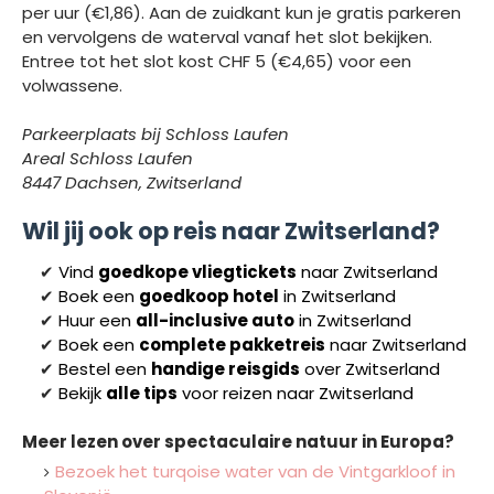
per uur (€1,86). Aan de zuidkant kun je gratis parkeren
en vervolgens de waterval vanaf het slot bekijken.
Entree tot het slot kost CHF 5 (€4,65) voor een
volwassene.
Parkeerplaats bij Schloss Laufen
Areal Schloss Laufen
8447 Dachsen, Zwitserland
Wil jij ook op reis naar Zwitserland?
✔
Vind
goedkope vliegtickets
naar Z
witserland
✔
Boek een
goedkoop hotel
in Zwitserland
✔
Huur een
all-inclusive auto
in Zwitserland
✔
Boek een
complete pakketreis
naar Z
witserland
✔
Bestel een
handige reisgids
over Z
witserland
✔
Bekijk
alle tips
voor reizen naar Z
witserland
Meer lezen over spectaculaire natuur in Europa?
Bezoek het turqoise water van de Vintgarkloof in