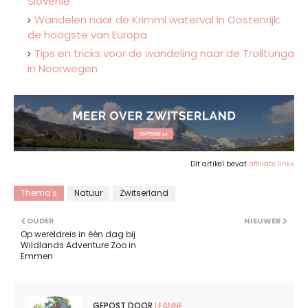
Slovenië
Wandelen naar de Krimml waterval in Oostenrijk:
de hoogste van Europa
Tips en tricks voor de wandeling naar de Trolltunga
in Noorwegen
Dit artikel bevat
affiliate links
Thema's
Natuur
Zwitserland
OUDER
NIEUWER
Op wereldreis in één dag bij
Wildlands Adventure Zoo in
Emmen
GEPOST DOOR
LEANNE