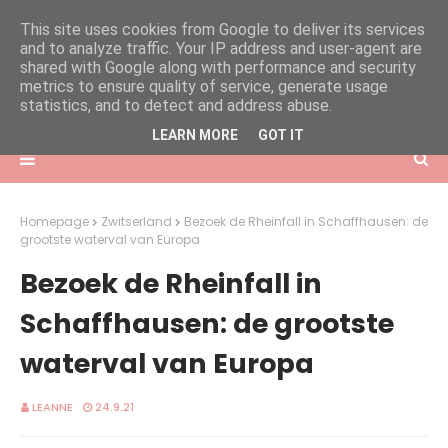
This site uses cookies from Google to deliver its services
and to analyze traffic. Your IP address and user-agent are
shared with Google along with performance and security
metrics to ensure quality of service, generate usage
statistics, and to detect and address abuse.
LEARN MORE
GOT IT
Homepage
Zwitserland
Bezoek de Rheinfall in Schaffhausen: de
grootste waterval van Europa
Bezoek de Rheinfall in
Schaffhausen: de grootste
waterval van Europa
LEANNE
24.9.21