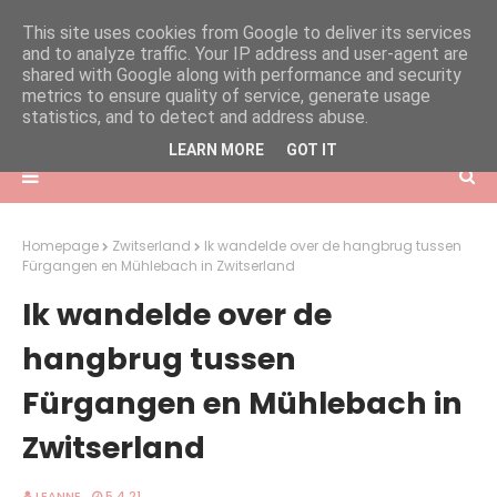
This site uses cookies from Google to deliver its services
and to analyze traffic. Your IP address and user-agent are
shared with Google along with performance and security
metrics to ensure quality of service, generate usage
statistics, and to detect and address abuse.
LEARN MORE
GOT IT
Homepage
Zwitserland
Ik wandelde over de hangbrug tussen
Fürgangen en Mühlebach in Zwitserland
Ik wandelde over de
hangbrug tussen
Fürgangen en Mühlebach in
Zwitserland
LEANNE
5.4.21