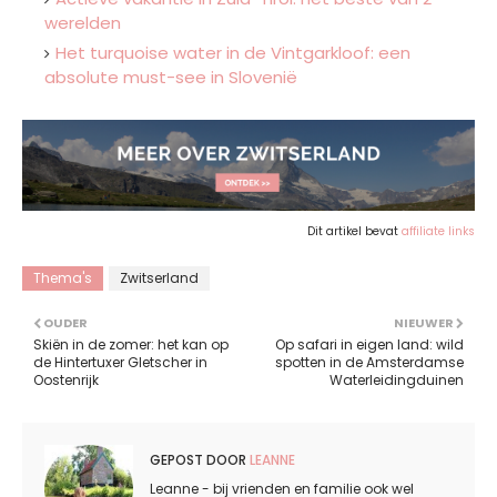
werelden
Het turquoise water in de Vintgarkloof: een
absolute must-see in Slovenië
Dit artikel bevat
affiliate links
Thema's
Zwitserland
OUDER
NIEUWER
Skiën in de zomer: het kan op
Op safari in eigen land: wild
de Hintertuxer Gletscher in
spotten in de Amsterdamse
Oostenrijk
Waterleidingduinen
GEPOST DOOR
LEANNE
Leanne - bij vrienden en familie ook wel