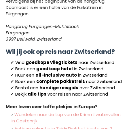
vervolgens bij het beginpunt van de hangbrug.
Daarnaast is er een halte van de Furkatrein in
Fürgangen.
Hangbrug Fürgangen-Mühlebach
Fürgangen
3997 Bellwald,
Zwitserland
Wil jij ook op reis naar Zwitserland?
✔
Vind
goedkope vliegtickets
naar Z
witserland
✔
Boek een
goedkoop hotel
in Zwitserland
✔
Huur een
all-inclusive auto
in Zwitserland
✔
Boek een
complete pakketreis
naar Z
witserland
✔
Bestel een
handige reisgids
over Z
witserland
✔
Bekijk
alle tips
voor reizen naar Z
witserland
Meer lezen over toffe plekjes in Europa?
Wandelen naar de top van de Krimml watervallen
in Oostenrijk
Actieve vakantie in Zuid-Tirol: het beste van 2