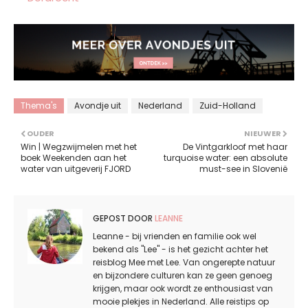
Thema's
Avondje uit
Nederland
Zuid-Holland
OUDER
NIEUWER
Win | Wegzwijmelen met het
De Vintgarkloof met haar
boek Weekenden aan het
turquoise water: een absolute
water van uitgeverij FJORD
must-see in Slovenië
GEPOST DOOR
LEANNE
Leanne - bij vrienden en familie ook wel
bekend als "Lee" - is het gezicht achter het
reisblog Mee met Lee. Van ongerepte natuur
en bijzondere culturen kan ze geen genoeg
krijgen, maar ook wordt ze enthousiast van
mooie plekjes in Nederland. Alle reistips op