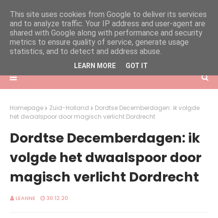
This site uses cookies from Google to deliver its services
and to analyze traffic. Your IP address and user-agent are
shared with Google along with performance and security
metrics to ensure quality of service, generate usage
statistics, and to detect and address abuse.
LEARN MORE
GOT IT
Homepage
Zuid-Holland
Dordtse Decemberdagen: ik volgde
het dwaalspoor door magisch verlicht Dordrecht
Dordtse Decemberdagen: ik
volgde het dwaalspoor door
magisch verlicht Dordrecht
LEANNE
30.12.20