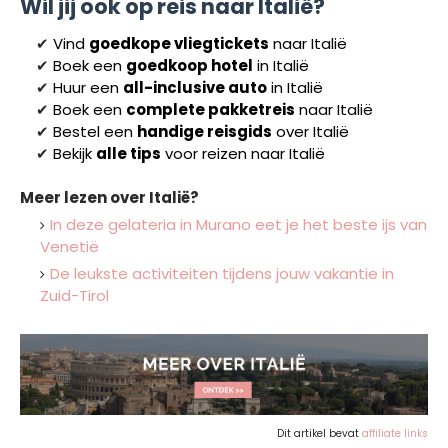
Wil jij ook op reis naar Italië?
✔
Vind
goedkope vliegtickets
naar
Italië
✔
Boek een
goedkoop hotel
in I
talië
✔
Huur een
all-inclusive auto
in I
talië
✔
Boek een
complete pakketreis
naar
Italië
✔
Bestel een
handige reisgids
over
Italië
✔
Bekijk
alle tips
voor reizen naar
Italië
Meer lezen over Italië?
In deze gelateria in Murano eet je het beste ijs van
Venetië
De leukste activiteiten tijdens jouw vakantie in
Zuid-Tirol
Dit artikel bevat
affiliate links