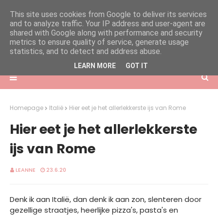
This site uses cookies from Google to deliver its services
and to analyze traffic. Your IP address and user-agent are
shared with Google along with performance and security
metrics to ensure quality of service, generate usage
statistics, and to detect and address abuse.
LEARN MORE
GOT IT
Homepage
Italië
Hier eet je het allerlekkerste ijs van Rome
Hier eet je het allerlekkerste
ijs van Rome
LEANNE
23.6.20
Denk ik aan Italië, dan denk ik aan zon, slenteren door
gezellige straatjes, heerlijke pizza's, pasta's en