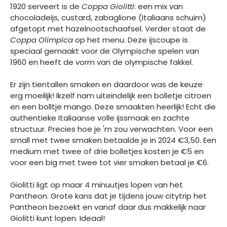
1920 serveert is de
Coppa Giolitti
: een mix van
chocoladeijs, custard, zabaglione (Italiaans schuim)
afgetopt met hazelnootschaafsel. Verder staat de
Coppa Olimpica
op het menu. Deze ijscoupe is
speciaal gemaakt voor de Olympische spelen van
1960 en heeft de vorm van de olympische fakkel.
Er zijn tientallen smaken en daardoor was de keuze
erg moeilijk! Ikzelf nam uiteindelijk een bolletje citroen
en een bolltje mango. Deze smaakten heerlijk! Echt die
authentieke Italiaanse volle ijssmaak en zachte
structuur. Precies hoe je 'm zou verwachten. Voor een
small met twee smaken betaalde je in 2024 €3,50. Een
medium met twee of drie bolletjes kosten je €5 en
voor een big met twee tot vier smaken betaal je €6.
Giolitti ligt op maar 4 minuutjes lopen van het
Pantheon. Grote kans dat je tijdens jouw citytrip het
Pantheon bezoekt en vanaf daar dus makkelijk naar
Giolitti kunt lopen. Ideaal!