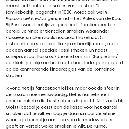
meest authentieke ijssalons van de stad. Dit
familiebedrijf, opgericht in 1880, wordt ook wel
Il
Palazzo del Freddo
genoemd – het Paleis van de Kou.
Bij Fassi wordt het ijs volgens oude familierecepten
bereid. Je vindt er tientallen smaken, waaronder
klassieke smaken zoals nocciola (hazelnoot),
pistacchio en stracciatella zijn er heerlijk romig, maar
ook een aantal speciale Fassi smaken. En naast
schepijs staat Fassi ook bekend om zijn "Sanpietrino",
een klein ijsblokje omhuld met chocolade, geïnspireerd
op de kenmerkende kinderkopjes van de Romeinse
straten.
Ik vond het ijs fantastisch lekker, maar ook de sfeer in
de ijssalon noemenswaardig. Het is namelijk een
enorme ruimte die best sober is ingericht. Net zoals bij
Giolitti betaal je eerst aan de kassa voor het aantal
smaken dat je wilt en loop je daarna naar de vitrine
waar je je bonnetje aan een van de medewerkers
geeft en vertelt welke smaken je wilt. De ruime,