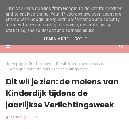
This site uses cookies from Google to deliver its services
and to analyze traffic. Your IP address and user-agent are
shared with Google along with performance and security
metrics to ensure quality of service, generate usage
statistics, and to detect and address abuse.
LEARN MORE
GOT IT
Homepage
Zuid-Holland
Dit wil je zien: de molens van
Kinderdijk tijdens de jaarlijkse Verlichtingsweek
Dit wil je zien: de molens van
Kinderdijk tijdens de
jaarlijkse Verlichtingsweek
LEANNE
16.9.20