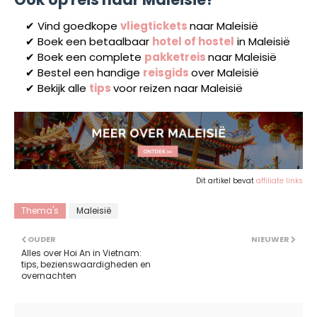
✔ Vind goedkope
vliegtickets
naar Maleisië
✔ Boek een betaalbaar
hotel of hostel
in Maleisië
✔ Boek een complete
pakketreis
naar Maleisië
✔ Bestel een handige
reisgids
over Maleisië
✔ Bekijk alle
tips
voor reizen naar Maleisië
Dit artikel bevat
affiliate links
Thema's
Maleisië
OUDER
NIEUWER
Alles over Hoi An in Vietnam:
tips, bezienswaardigheden en
overnachten