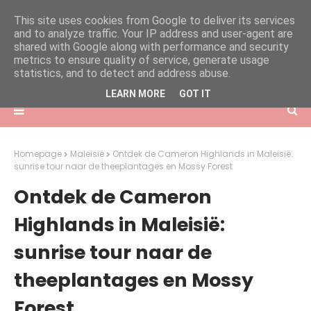
This site uses cookies from Google to deliver its services
and to analyze traffic. Your IP address and user-agent are
shared with Google along with performance and security
metrics to ensure quality of service, generate usage
statistics, and to detect and address abuse.
LEARN MORE
GOT IT
Homepage
Maleisië
Ontdek de Cameron Highlands in Maleisië:
sunrise tour naar de theeplantages en Mossy Forest
Ontdek de Cameron
Highlands in Maleisië:
sunrise tour naar de
theeplantages en Mossy
Forest