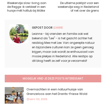
Weekendje slow-living aan
De ultieme paklijst voor een
de Regge: ik verbleef in een
weekendje weg in Nederland
huisje mét hottub bij Mölke
of net over de grens
GEPOST DOOR
LEANNE
Leanne - bij vrienden en familie ook wel
bekend als "Lee" - is het gezicht achter het
reisblog Mee met Lee. Van ongerepte natuur
en bijzondere culturen kan ze geen genoeg
krijgen, maar ook wordt ze enthousiast van
mooie plekjes in Nederland. Alle reistips op
dit blog heeft ze zelf voor je verzameld!
MOGELIJK VIND JE DEZE POSTS INTERESSANT
Overnachten in een natuurhuisje van
Grenzeloos aan het Drents-Friese Wold
MAY 03, 2025