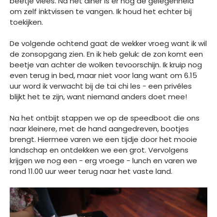
beetje vlees. Na het diner is er nog de gelegenheid
om zelf inktvissen te vangen. Ik houd het echter bij
toekijken.
De volgende ochtend gaat de wekker vroeg want ik wil
de zonsopgang zien. En ik heb geluk: de zon komt een
beetje van achter de wolken tevoorschijn. Ik kruip nog
even terug in bed, maar niet voor lang want om 6.15
uur word ik verwacht bij de tai chi les - een privéles
blijkt het te zijn, want niemand anders doet mee!
Na het ontbijt stappen we op de speedboot die ons
naar kleinere, met de hand aangedreven, bootjes
brengt. Hiermee varen we een tijdje door het mooie
landschap en ontdekken we een grot. Vervolgens
krijgen we nog een - erg vroege - lunch en varen we
rond 11.00 uur weer terug naar het vaste land.