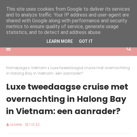
This site uses cookies from Google to deliver its services
and to analyze traffic. Your IP address and user-agent are
shared with Google along with performance and security
metrics to ensure quality of service, generate usage
statistics, and to detect and address abuse.
LEARN MORE
GOT IT
Homepage
Vietnam
Luxe tweedaagse cruise met overnachting
in Halong Bay in Vietnam: een aanrader?
Luxe tweedaagse cruise met
overnachting in Halong Bay
in Vietnam: een aanrader?
LEANNE
1.12.22