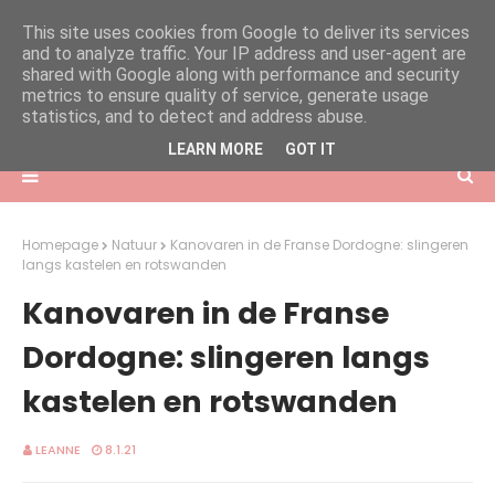
This site uses cookies from Google to deliver its services
and to analyze traffic. Your IP address and user-agent are
shared with Google along with performance and security
metrics to ensure quality of service, generate usage
statistics, and to detect and address abuse.
LEARN MORE
GOT IT
Homepage
Natuur
Kanovaren in de Franse Dordogne: slingeren
langs kastelen en rotswanden
Kanovaren in de Franse
Dordogne: slingeren langs
kastelen en rotswanden
LEANNE
8.1.21