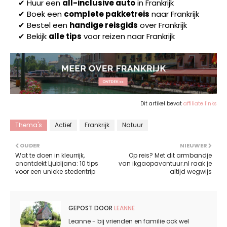
✔
Huur een
all-inclusive auto
in
Frankrijk
✔
Boek een
complete pakketreis
naar
Frankrijk
✔
Bestel een
handige reisgids
over
Frankrijk
✔
Bekijk
alle tips
voor reizen naar
Frankrijk
Dit artikel bevat
affiliate links
Thema's
Actief
Frankrijk
Natuur
OUDER
NIEUWER
Wat te doen in kleurrijk,
Op reis? Met dit armbandje
onontdekt Ljubljana: 10 tips
van ikgaopavontuur.nl raak je
voor een unieke stedentrip
altijd wegwijs
GEPOST DOOR
LEANNE
Leanne - bij vrienden en familie ook wel