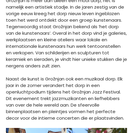
Grožnjan is meer dan alleen een mooi dorp; het is
namelijk een artistiek stadje. In de jaren zestig van de
vorige eeuw kreeg het dorp nieuw leven ingeblazen
toen het werd ontdekt door een groep kunstenaars.
Tegenwoordig staat Grožnjan bekend als ‘het dorp
van de kunstenaars’. Overal in het dorp vind je galeries,
werkplaatsen en kleine ateliers waar lokale en
internationale kunstenaars hun werk tentoonstellen
en verkopen. Van schilderijen en sculpturen tot
keramiek en sieraden, je vindt hier unieke stukken die je
nergens anders zult zien.
Naast de kunst is Grožnjan ook een muzikaal dorp. Elk
jaar in de zomer verandert het dorp in een
openluchtpodium tijdens het Grožnjan Jazz Festival.
Dit evenement trekt jazzmuzikanten en liefhebbers
van over de hele wereld aan. De sfeervolle
binnenplaatsen en pleintjes vormen het perfecte
decor voor de intieme concerten die er plaatsvinden.