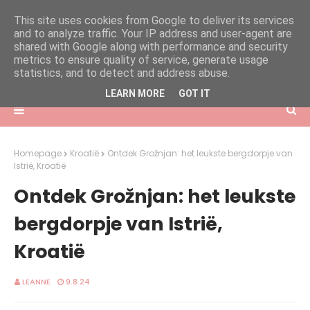
This site uses cookies from Google to deliver its services
and to analyze traffic. Your IP address and user-agent are
shared with Google along with performance and security
metrics to ensure quality of service, generate usage
statistics, and to detect and address abuse.
LEARN MORE
GOT IT
Homepage
Kroatië
Ontdek Grožnjan: het leukste bergdorpje van
Istrië, Kroatië
Ontdek Grožnjan: het leukste
bergdorpje van Istrië,
Kroatië
LEANNE
9.8.24